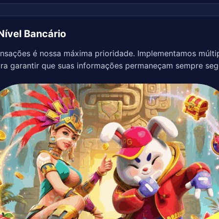
ível Bancário
ansações é nossa máxima prioridade. Implementamos múltip
ra garantir que suas informações permaneçam sempre seg