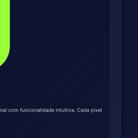
al com funcionalidade intuitiva. Cada pixel