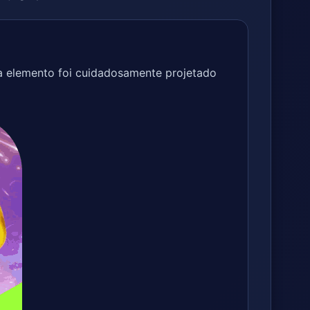
da elemento foi cuidadosamente projetado