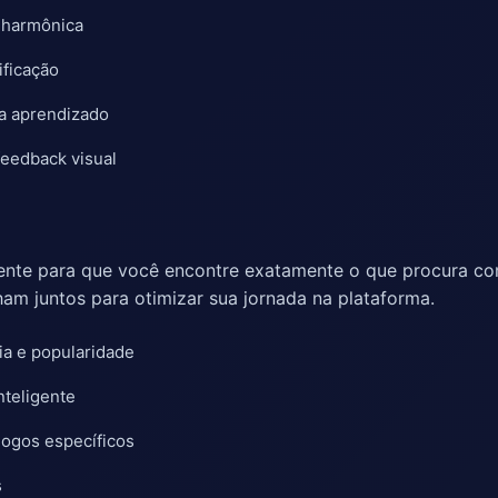
a harmônica
ificação
va aprendizado
eedback visual
ente para que você encontre exatamente o que procura co
lham juntos para otimizar sua jornada na plataforma.
a e popularidade
nteligente
jogos específicos
s