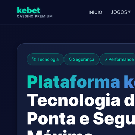
kebet
JOGOS
INÍCIO
▼
CASSINO PREMIUM
🚀 Tecnologia
🔒 Segurança
⚡ Performance
Plataforma 
Tecnologia 
Ponta e Seg