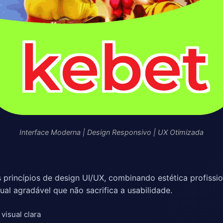
Interface Moderna | Design Responsivo | UX Otimizada
rincípios de design UI/UX, combinando estética profission
ual agradável que não sacrifica a usabilidade.
visual clara